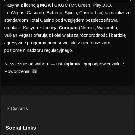
Kasyna z licencją
MGA i UKGC
(Mr. Green, PlayOJO,
LeoVegas, Casumo, Betamo, Spinia, Casino Lab) są najbliższe
standardom Total Casino pod względem bezpieczeństwa i
regulacji. Kasyna z licencją
Curaçao
(Nomini, Wazamba,
Vulkan Vegas) oferują z kolei większą różnorodność i bardziej
agresywne programy bonusowe, ale z nieco niższym
poziomem nadzoru regulacyjnego.
Niezależnie od wyboru — ustalaj limity i graj odpowiedzialnie.
Powodzenia! 🎰
Contacts
Social Links