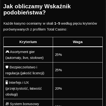
Jak obliczamy Wskaźnik
podobieństwa?
Każde kasyno oceniamy w skali
1–5
według pięciu kryteriów
porównywanych z profilem Total Casino:
Kryterium
Waga
🎮 Asortyment gier
25%
(automaty, live, stołowe)
🛡️ Bezpieczeństwo i
25%
regulacja (jakość licencji)
🖥️ Interfejs i UX
(przejrzystość, łatwość
20%
obsługi)
🎁 System bonusowy