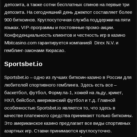
депозита, а также сотни бесплатных спинов на первые три
депозита. На сегодняшний день джекпот составляет более
900 биткоинов. Круглосуточная служба поддержки на пяти
языках. VIP-программы и постоянные промо-акции.
Конфеденциальность клиентов и честность игр в казино
Mbitcasino.com гарантируется компанией Direx N.V. и
гемблинг-законами Кюрасао.
Sportsbet.io
Sportsbet.io – одно из лучших биткоин-казино в России для
любителей спортивного гемблинга. Здесь есть все –
баскетбол, футбол, Формула-1, хоккей на льду, крикет,
НХЛ, бейсбол, американский футбол и т.д. Главной
особенностью Sportsbet.io является то, что здесь в
качестве платежного средства принимают только биткоины.
Это американское казино предлагает все виды спортивных
азартных игр. Ставки принимаются круглосуточно.