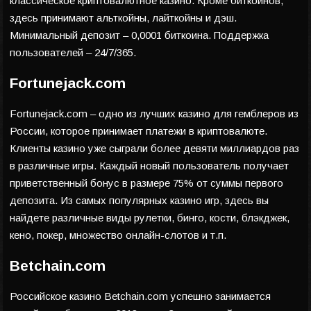
классическое криптовалютное казино. Кроме биткоинов,
здесь принимают альткойны, лайткойны и дэш.
Минимальный депозит – 0,0001 биткоина. Поддержка
пользователей – 24/7/365.
Fortunejack.com
Fortunejack.com – одно из лучших казино для гемблеров из
России, которое принимает платежи в криптовалюте.
Клиенты казино уже сыграли более девяти миллиардов раз
в различные игры. Каждый новый пользователь получает
приветственный бонус в размере 75% от суммы первого
депозита. Из самых популярных казино игр, здесь вы
найдете различные виды рулетки, бинго, кости, блэкджек,
кено, покер, множество онлайн-слотов и т.п.
Betchain.com
Российское казино Betchain.com успешно занимается