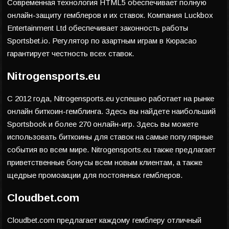
Современная технология HTML5 обеспечивает полную
онлайн-защиту гемблеров и их ставок. Компания Luckbox
Entertainment Ltd обеспечивает законность работы
Sportsbet.io. Регулятор по азартным играм в Кюрасао
гарантирует честность всех ставок.
Nitrogensports.eu
С 2012 года, Nitrogensports.eu успешно работает на рынке
онлайн биткоин-гемблинга. Здесь вы найдете наибольший
Sportsbook и более 270 онлайн-игр. Здесь вы можете
использовать биткоины для ставок на самые популярные
события во всем мире. Nitrogensports.eu также предлагает
приветственные бонусы всем новым клиентам, а также
щедрые промоакции для постоянных гемблеров.
Cloudbet.com
Cloudbet.com предлагает каждому гемблеру отличный