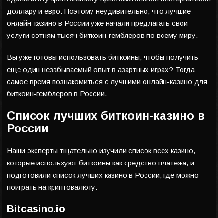
доллару и евро. Поэтому неудивительно, что лучшие
онлайн-казино в России уже начали предлагать свои
услуги сотням тысяч биткоин-гемблеров по всему миру.
Вы уже готовы использовать биткоины, чтобы получить
еще один незабываемый опыт в азартных играх? Тогда
самое время познакомиться с лучшими онлайн-казино для
биткоин-гемблеров в России.
Список лучших биткоин-казино в
России
Наши эксперты тщательно изучили список всех казино,
которые используют биткоины как средство платежа, и
подготовили список лучших казино в России, где можно
поиграть на криптовалюту.
Bitcasino.io