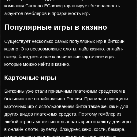
компания Curacao EGaming гарантирует безопасность
акаунтов гемблеров и прозрачность игр.
Популярные игры в казино
Существует несколько самых популярных игр в биткоин
казино. Это всевозможные слоты, лайв казино, онлайн-
покер, блекджек и все классические карточные игры,
которые можно найти в казино.
Карточные игры
Биткоины уже стали привычным платежным средством в
большинстве онлайн-казино России. Правила и принципы
карточных игр с использованием битка такие же, как и для
других видов платежных средств. Поэтому гемблер из
любой страны может использовать криптовалюту для игры
в онлайн-слоты, рулетку, блэкджек, кено, кости, баккара,
видео-покер и другие популярные типы игр, которые