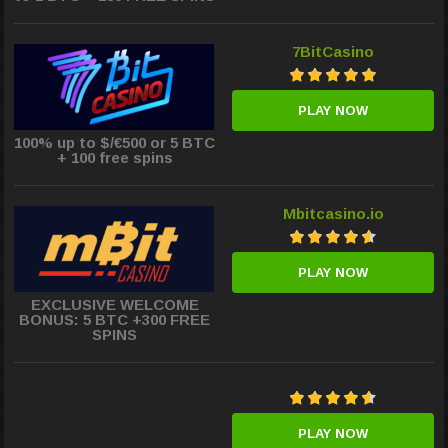
7BitCasino
PLAY NOW
100% up to $/€500 or 5 BTC
+ 100 free spins
Mbitcasino.io
PLAY NOW
EXCLUSIVE WELCOME
BONUS: 5 BTC +300 FREE
SPINS
PLAY NOW