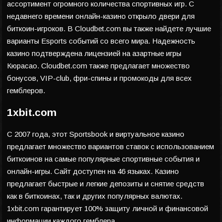
ассортимент огромного количества спортивных игр. С
недавнего времени онлайн-казино открыло двери для
биткоин-игроков. В Cloudbet.com вы также найдете лучшие
варианты Esports событий со всего мира. Надежность
казино подтверждена лицензией на азартные игры
Кюрасао. Cloudbet.com также предлагает множество
бонусов, VIP-club, фри-спины и промокоды для всех
гемблеров.
1xbit.com
С 2007 года, этот Sportsbook и виртуальное казино
предлагает множество вариантов ставок с использованием
биткоинов на самые популярные спортивные события и
онлайн-игры. Сайт доступен на 46 языках. Казино
предлагает быстрые и легкие депозиты и снятие средств
как в биткоинах, так и других популярных валютах.
1xbit.com гарантирует 100% защиту личной и финансовой
информации каждого гемблера.