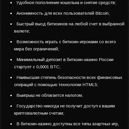
Удобное пополнение кошелька и снятие средств;
Анонимность для всех пользователей Bitcoin;
Быстрый выод биткоинов на любой счет в выбранной
валюте;
Возможность играть с биткоин-игроками со всего
мира без ограничений;
Минимальный депозит в биткоин-казино России
стартует с 0,0001 BTC;
Наивысшая степень безопасности всех финансовых
операций с помощью технологии HTML5;
Выигрыш не облагается налогом;
Государство никогда не получит доступ к вашим
криптовалютным счетам;
В биткоин-казино доступны все типы азартных игр,