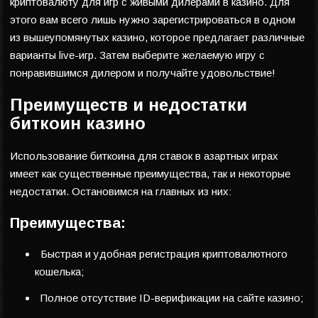
криптовалюту для игр с живыми дилерами в казино. Для
этого вам всего лишь нужно зарегистрироваться в одном
из вышеупомянутых казино, которое предлагает различные
варианты live-игр. Затем выберите желаемую игру с
понравившимся дилером и получайте удовольствие!
Преимуществ и недостатки
биткоин казино
Использование биткоина для ставок в азартных играх
имеет как существенные преимущества, так и некоторые
недостатки. Остановимся на главных из них:
Преимущества:
Быстрая и удобная регистрация криптовалютного
кошелька;
Полное отсутствие ID-верификации на сайте казино;